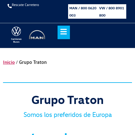
Rescate Carretero
MAN / 800 0620
VW / 800 8901
003
800
Inicio
/
Grupo Traton
Grupo Traton
Somos los preferidos de Europa