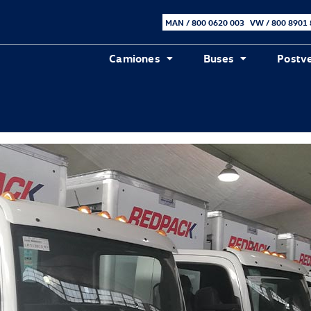
MAN / 800 0620 003
VW / 800 8901
Camiones
Buses
Postv