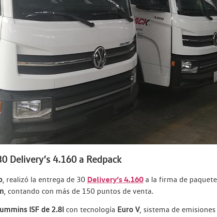
0 Delivery’s 4.160 a Redpack
Delivery’s 4.160
o
, realizó la entrega de 30
a la firma de paquete
ón
, contando con más de 150 puntos de venta.
ummins ISF de 2.8l
con tecnología
Euro V
, sistema de emisiones 